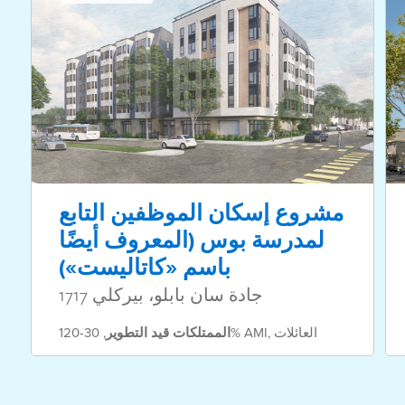
مشروع إسكان الموظفين التابع
لمدرسة بوس (المعروف أيضًا
باسم «كاتاليست»)
1717 جادة سان بابلو، بيركلي
العائلات
,
30-120% AMI
الممتلكات
قيد التطوير
,