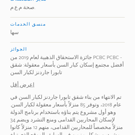
صحة م.ع.م.
منسق الخدمات
سها
الجوائز
جائزة الاستحقاق الذهبية لعام 2019 من PCBC PCBC -
أفضل مجتمع إسكان كبار السن بأسعار معقولة: شقق
تابورا جاردنز لكبار السن
اعرض أقل
تم الانتهاء من بناء شقق تابورا جاردنز لكبار السن في
عام 2018، وتوفر 85 منزلاً بأسعار معقولة لكبار السن.
وهو أول مشروع يتم بناؤه باستخدام برنامج الدولة
لإسكان المحاربين القدامى ومنع التشرد ويضم 34
منزلاً مخصصاً للمحاربين القدامى، منهم 12 منزلاً كانوا
مشردين بشكل مزمن في السابق. الموقع الذي تبلغ