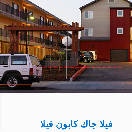
فيلا جاك كابون فيلا