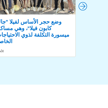
وع الإسكان
وضع حجر الأساس لفيلا "جا
قين رسميًا
كابون فيلا"، وهي مساك
ميسورة التكلفة لذوي الاحتياجا
الخاص
الأخبار
الأخ