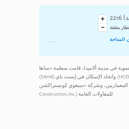
دا
تظار مغلقة
 المتاحة
ية في مدينة ألاميدا، قامت منظمة «ساها»
(SAHA) واتحاد الإسكان في إيست باي (HCEB) بتطوير 19 شقة سكنية. وضم فريق المشروع شركة
لمعماريين، وشركة «سيغوي كونستراكشن» (Segue
Construction, Inc.) للمقاولات العامة.