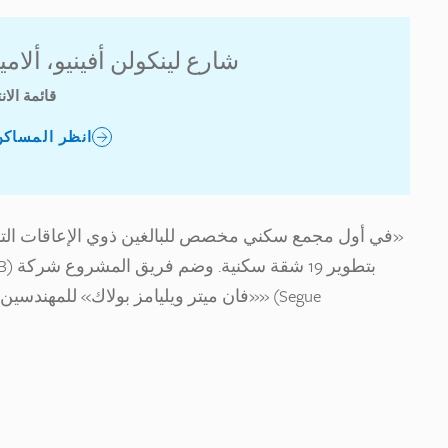
2216 شارع لينكولن أفينيو، ألامي
قائمة الان
انظر المساكن
في أول مجمع سكني مخصص للبالغين ذوي الإعاقات التنمو
«فان ميتر ويليامز بولاك» للمهندسين ا