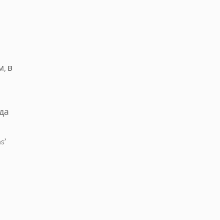
, в
да
s’