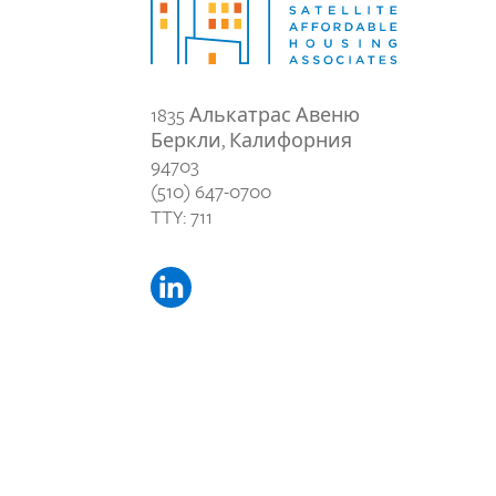
1835 Алькатрас Авеню
Беркли, Калифорния
94703
(510) 647-0700
TTY: 711