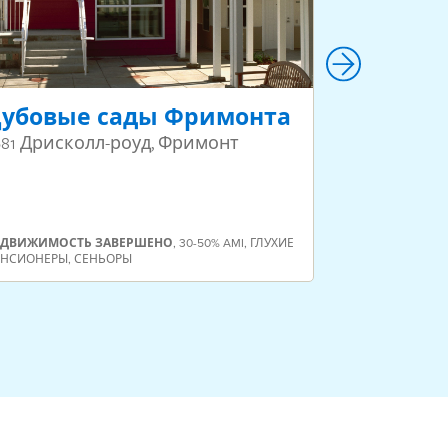
убовые сады Фримонта
Дома дл
"Вэлли 
681 Дрисколл-роуд, Фримонт
1 Натали Л
каньон
НЕДВИЖИМОСТ
ЕДВИЖИМОСТЬ
ЗАВЕРШЕНО
,
30-50% AMI
,
ГЛУХИЕ
БЫВШИЕ БЕЗДО
ЕНСИОНЕРЫ
,
СЕНЬОРЫ
ВЕТЕРАНЫ СТАР