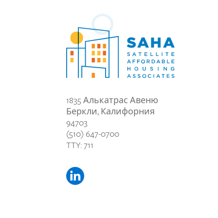
1835 Алькатрас Авеню
Беркли, Калифорния
94703
(510) 647-0700
TTY: 711