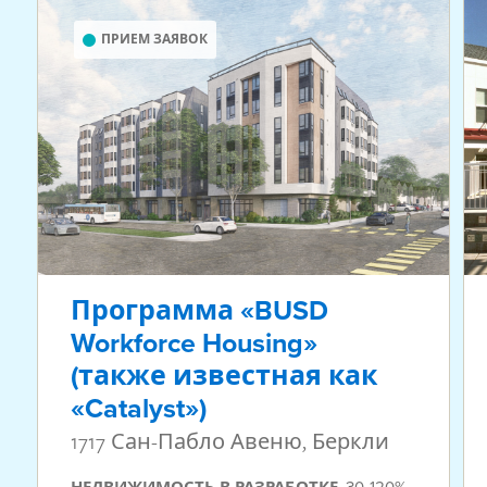
ПРИЕМ ЗАЯВОК
Программа «BUSD
Workforce Housing»
(также известная как
«Catalyst»)
1717 Сан-Пабло Авеню, Беркли
,
30-120%