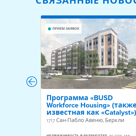
СВЯЗАННЫЕ НОВО
ПРИЕМ ЗАЯВОК
Программа «BUSD
Workforce Housing» (такж
известная как «Catalyst»
1717 Сан-Пабло Авеню, Беркли
НЕДВИЖИМОСТЬ
В РАЗРАБОТКЕ
,
30-120% AMI
,