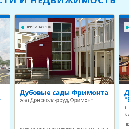
СТИ И НЕДВИЖИМОСТЬ
ПРИЕМ ЗАЯВОК
Дубовые сады Фримонта
Д
е
"
2681 Дрисколл-роуд, Фримонт
)
1
к
Н
НЕДВИЖИМОСТЬ
ЗАВЕРШЕНО
,
30-50% AMI
,
ГЛУХИЕ
Б