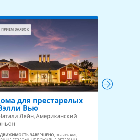
ПРИЕМ ЗАЯВОК
ПРИЕМ ЗАЯВ
ома для престарелых
Деревня
Вэлли Вью
811 Сан-Па
 Натали Лейн, Американский
аньон
ЕДВИЖИМОСТЬ
ЗАВЕРШЕНО
,
30-60% AMI
,
ЫВШИЕ БЕЗДОМНЫЕ ПОЖИЛЫЕ ВЕТЕРАНЫ
,
НЕДВИЖИМОСТ