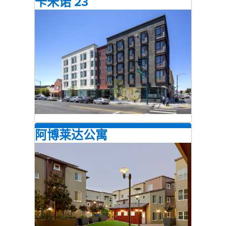
卡米诺 23
阿博莱达公寓