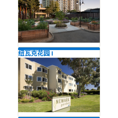
纽瓦克花园 I