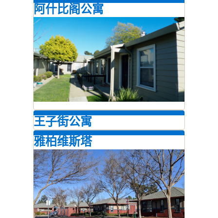
阿什比阁公寓
王子街公寓
雅柏维斯塔