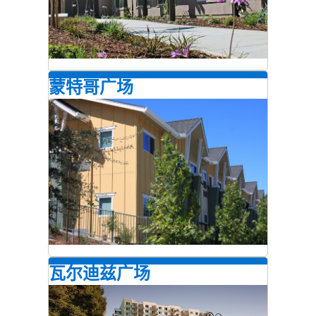
蒙特哥广场
瓦尔迪兹广场