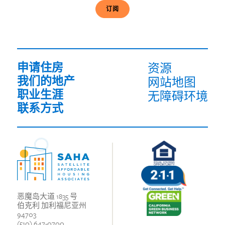
件
(必
须
填
写）
申请住房
资源
我们的地产
网站地图
职业生涯
无障碍环境
联系方式
恶魔岛大道 1835 号
伯克利 加利福尼亚州
94703
(510) 647-0700