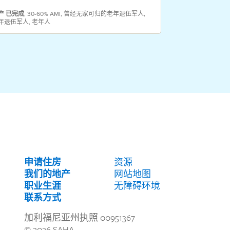
产
已完成
,
30-60% AMI
,
曾经无家可归的老年退伍军人
,
年退伍军人
,
老年人
财产
已完成
,
30-6
申请住房
资源
我们的地产
网站地图
职业生涯
无障碍环境
联系方式
加利福尼亚州执照 00951367
© 2026 SAHA.