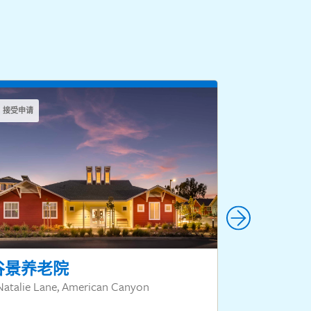
接受申请
接受申请
谷景养老院
英勇村
Natalie Lane, American Canyon
皮诺尔圣巴勃罗