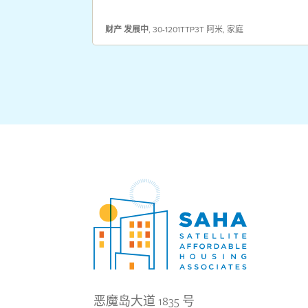
财产
发展中
,
30-1201TTP3T 阿米
,
家庭
恶魔岛大道 1835 号