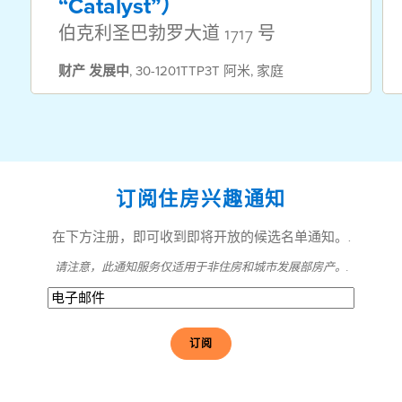
“Catalyst”）
伯克利圣巴勃罗大道 1717 号
财产
发展中
,
30-1201TTP3T 阿米
,
家庭
订阅住房兴趣通知
在下方注册，即可收到即将开放的候选名单通知。.
请注意，此通知服务仅适用于非住房和城市发展部房产。.
电
子
邮
件
(必
须
填