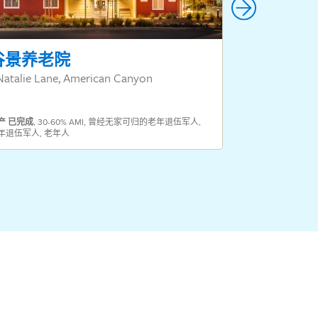
谷景养老院
英勇村
Natalie Lane, American Canyon
皮诺尔圣巴勃罗
产
已完成
,
30-60% AMI
,
曾经无家可归的老年退伍军人
,
年退伍军人
,
老年人
财产
已完成
,
30-6