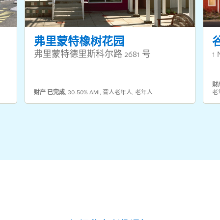
弗里蒙特橡树花园
弗里蒙特德里斯科尔路 2681 号
1 
财
财产
已完成
,
30-50% AMI
,
聋人老年人
,
老年人
老