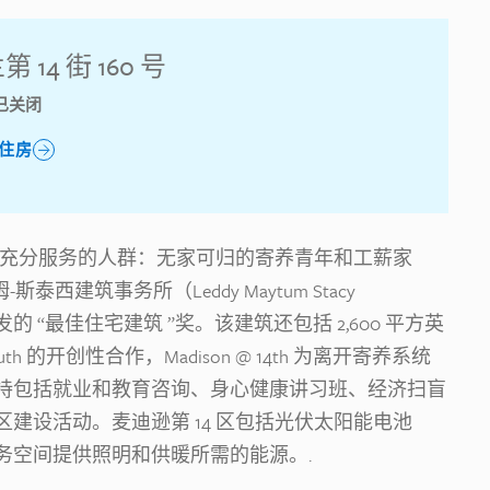
 14 街 160 号
已关闭
住房
不到充分服务的人群：无家可归的寄养青年和工薪家
姆-斯泰西建筑事务所（Leddy Maytum Stacy
发的 “最佳住宅建筑 ”奖。该建筑还包括 2,600 平方英
Youth 的开创性合作，Madison @ 14th 为离开寄养系统
持包括就业和教育咨询、身心健康讲习班、经济扫盲
建设活动。麦迪逊第 14 区包括光伏太阳能电池
务空间提供照明和供暖所需的能源。.