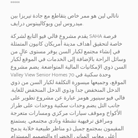
*****
ناتالي لين هو ممر خاص يتقاطع مع جادة تيريزا بين
ميدروس لين ويوكاليبتوس درايف.
يقدم مشروع فالي فيو التابع لشركة SAHA فرصة
خاصة لتحقيق أهداف مدينة أمريكان كانيون المتمثلة
في إنشاء مجتمع لكبار السن يوفر مستوى عالٍ من
وسائل الراحة بالإضافة إلى الخدمات في الموقع لكبار
السن ذوي الإمكانيات المالية المتواضعة. يضم مشروع
Valley View Senior Homes 70 وحدة سكنية في
الموقع، وجميعها ميسورة التكلفة لكبار السن من ذوي
الدخل المنخفض جداً وذوي الدخل المنخفض للغاية.
فالي فيو سينيور هومز عبارة عن مشروع تطوير على
جانب التل يضم وحدات سكنية ووحدات على طراز
الأكواخ وموقف سيارات مركزي ومسارات متعرجة
ومرافق ترفيهية نشطة ونادي مجتمعي. يستمتع
المقيمون بمجتمع جميل ذو مناظر طبيعية خلابة يدمج
أعلى معايير المباني الخضراء والتصميم المستدام