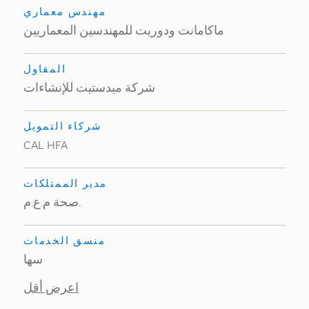
مهندس معماري
ماكامانت ودوريت للمهندسين المعماريين
المقاول
شركة ميدستيت للإنشاءات
شركاء التمويل
CAL HFA
مدير الممتلكات
صحة م.ع.م.
منسق الخدمات
سها
اعرض أقل