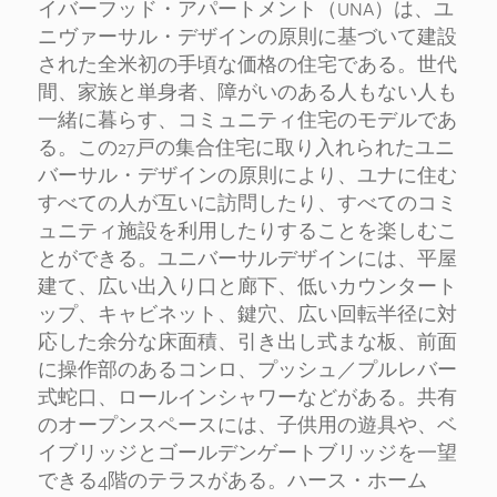
イバーフッド・アパートメント（UNA）は、ユ
ニヴァーサル・デザインの原則に基づいて建設
された全米初の手頃な価格の住宅である。世代
間、家族と単身者、障がいのある人もない人も
一緒に暮らす、コミュニティ住宅のモデルであ
る。この27戸の集合住宅に取り入れられたユニ
バーサル・デザインの原則により、ユナに住む
すべての人が互いに訪問したり、すべてのコミ
ュニティ施設を利用したりすることを楽しむこ
とができる。ユニバーサルデザインには、平屋
建て、広い出入り口と廊下、低いカウンタート
ップ、キャビネット、鍵穴、広い回転半径に対
応した余分な床面積、引き出し式まな板、前面
に操作部のあるコンロ、プッシュ／プルレバー
式蛇口、ロールインシャワーなどがある。共有
のオープンスペースには、子供用の遊具や、ベ
イブリッジとゴールデンゲートブリッジを一望
できる4階のテラスがある。ハース・ホーム