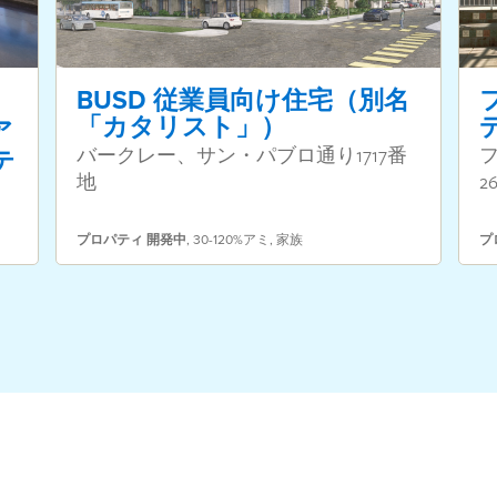
BUSD 従業員向け住宅（別名
「カタリスト」）
ア
バークレー、サン・パブロ通り1717番
テ
地
2
プロパティ
開発中
,
30-120%アミ
,
家族
プ