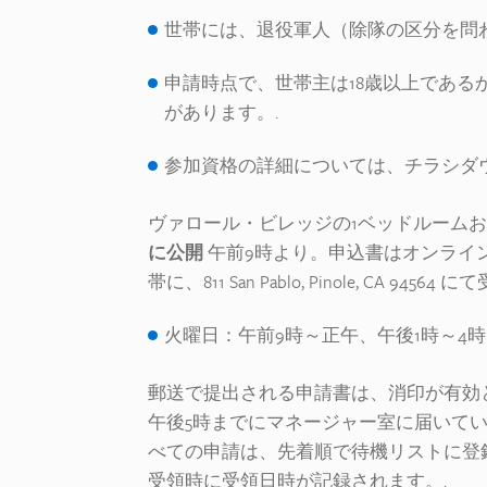
世帯には、退役軍人（除隊の区分を問わ
申請時点で、世帯主は18歳以上であ
があります。.
参加資格の詳細については、チラシダ
ヴァロール・ビレッジの1ベッドルーム
に公開
午前9時より。申込書はオンライ
帯に、811 San Pablo, Pinole, CA 
火曜日：午前9時～正午、午後1時～4
郵送で提出される申請書は、消印が有効
午後5時までにマネージャー室に届いて
べての申請は、先着順で待機リストに登
受領時に受領日時が記録されます。.