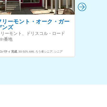
フリーモント・オーク・ガー
バレー・
デンズ
ームズ
フリーモント、ドリスコル・ロード
1 ナタリー
681番地
ャニオン
プロパティ
完成
,
3
ロパティ
完成
,
30-50% AMI
,
ろう者シニア
,
シニア
軍人
,
シニア・ベ