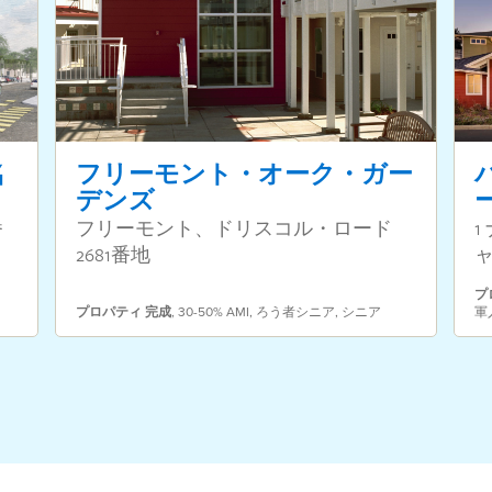
名
フリーモント・オーク・ガー
デンズ
番
フリーモント、ドリスコル・ロード
2681番地
プ
プロパティ
完成
,
30-50% AMI
,
ろう者シニア
,
シニア
軍