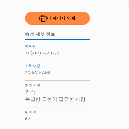
이 페이지 인쇄
속성 세부 정보
연락처
+1 (510) 722-1372
소득 수준
20-60% AMI
거주 인구
가족
특별한 도움이 필요한 사람
단위 수
62