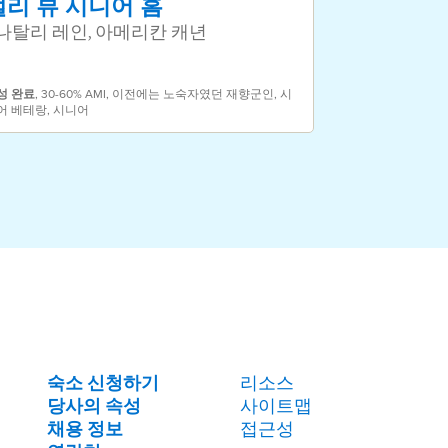
밸리 뷰 시니어 홈
용맹 마을
 나탈리 레인, 아메리칸 캐년
811 산 파블
성
완료
,
30-60% AMI
,
이전에는 노숙자였던 재향군인
,
시
어 베테랑
,
시니어
속성
완료
,
30-60%
숙소 신청하기
리소스
당사의 속성
사이트맵
채용 정보
접근성