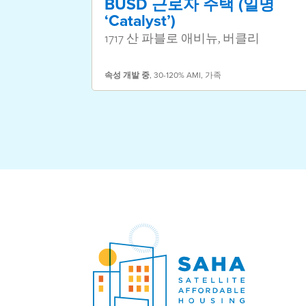
BUSD 근로자 주택 (일명
‘Catalyst’)
1717 산 파블로 애비뉴, 버클리
속성
개발 중
,
30-120% AMI
,
가족