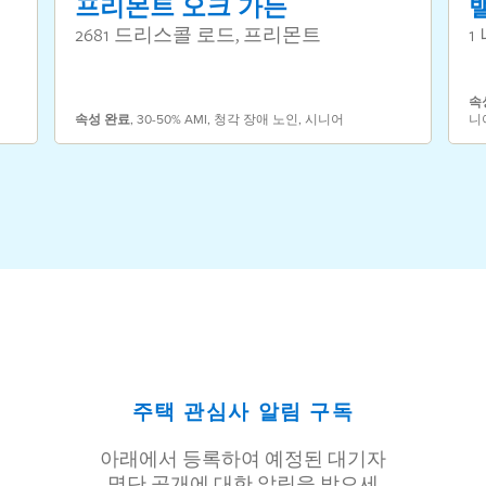
프리몬트 오크 가든
2681 드리스콜 로드, 프리몬트
1
속
속성
완료
,
30-50% AMI
,
청각 장애 노인
,
시니어
니
주택 관심사 알림 구독
아래에서 등록하여 예정된 대기자
명단 공개에 대한 알림을 받으세