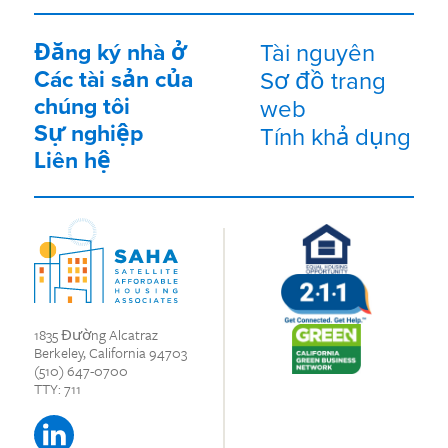
Đăng ký nhà ở
Tài nguyên
Các tài sản của
Sơ đồ trang
chúng tôi
web
Sự nghiệp
Tính khả dụng
Liên hệ
1835 Đường Alcatraz
Berkeley, California 94703
(510) 647-0700
TTY: 711