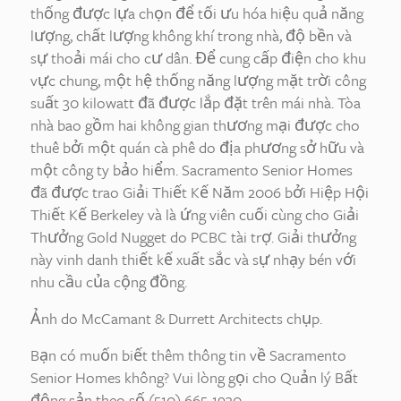
thống được lựa chọn để tối ưu hóa hiệu quả năng
lượng, chất lượng không khí trong nhà, độ bền và
sự thoải mái cho cư dân. Để cung cấp điện cho khu
vực chung, một hệ thống năng lượng mặt trời công
suất 30 kilowatt đã được lắp đặt trên mái nhà. Tòa
nhà bao gồm hai không gian thương mại được cho
thuê bởi một quán cà phê do địa phương sở hữu và
một công ty bảo hiểm. Sacramento Senior Homes
đã được trao Giải Thiết Kế Năm 2006 bởi Hiệp Hội
Thiết Kế Berkeley và là ứng viên cuối cùng cho Giải
Thưởng Gold Nugget do PCBC tài trợ. Giải thưởng
này vinh danh thiết kế xuất sắc và sự nhạy bén với
nhu cầu của cộng đồng.
Ảnh do McCamant & Durrett Architects chụp.
Bạn có muốn biết thêm thông tin về Sacramento
Senior Homes không? Vui lòng gọi cho Quản lý Bất
động sản theo số (510) 665-1930.