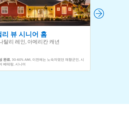
밸리 뷰 시니어 홈
용맹 마을
 나탈리 레인, 아메리칸 캐년
811 산 파블
성
완료
,
30-60% AMI
,
이전에는 노숙자였던 재향군인
,
시
어 베테랑
,
시니어
속성
완료
,
30-60%