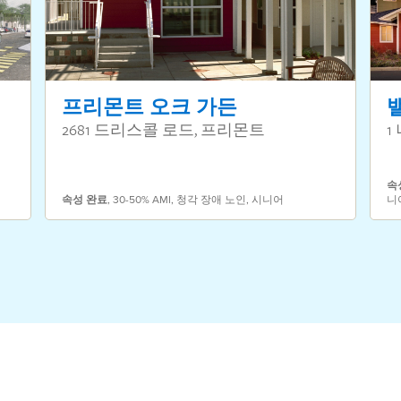
프리몬트 오크 가든
2681 드리스콜 로드, 프리몬트
1
속
속성
완료
,
30-50% AMI
,
청각 장애 노인
,
시니어
니