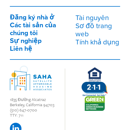
Đăng ký nhà ở
Tài nguyên
Các tài sản của
Sơ đồ trang
chúng tôi
web
Sự nghiệp
Tính khả dụng
Liên hệ
1835 Đường Alcatraz
Berkeley, California 94703
(510) 647-0700
TTY: 711