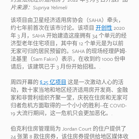
片来源：Supriya Yelimeli
该项目由卫星经济适用房协会（SAHA）牵头，
约七年前首次在该市讨论。该项目
开创性
2020
年 3 月，SAHA 开始建造这座拥有 34 个单元的经
济型老年住宅项目，其中有 12 个单元是为以前
无家可归的居民预留的。SAHA 的现场经理萨姆-
法基里（Sam Fakiri）表示，在收到约 1000 份申
请后，该建筑已于 3 月份开始招租。.
周四开幕的
$.25 亿项目
这是一次激动人心的活
动，数十家当地和地区经济适用房开发商、金融
家和非营利组织齐聚一堂，庆祝在住房和无家可
归者危机方面取得的一个小小的胜利--在 COVID-
19 大流行期间，这一危机只会更加恶化。.
伯克利住房管理局为 Jordan Court 的住户提供了
24 张第 8 款住房券，该住房券提供给地区媒体收