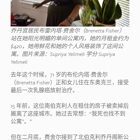
乔丹宫居民布雷内塔-费舍尔（Brenetta Fisher）
站在她阳光明媚的单间公寓内，她的月租金约为
$420，她用鲜花和她的个人风格装饰了这间公
寓。图片来源：Supriya Yelimeli
学分
Supriya
Yelimeli
去年这个时候，71 岁的布伦内塔-费舍尔
（Brenetta Fisher）正和女儿住在东奥克兰，接受
最后一次乳腺癌放射治疗。.
15 年前，这位南伯克利人在租住的房子被卖掉后
搬离了这座城市。她过去常想：“我死也找不到
公寓”。”
但在二月底，费舍尔接到了北伯克利乔丹阁新公