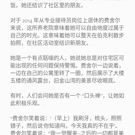
饭。她还结识了社区里的朋友。.
对于 2014 年从专业接待员岗位上退休的费舍尔
来说，这所养老院意味着她可以自由地度过属于
自己的时光。这意味着她可以整天在伯克利散步
拍照，在社区活动室结识新朋友。.
她是一个有点聒噪的人，她说她总是对住宅区可
能出现的任何问题保持警惕。费舍尔一边说着，
一边在自己的公寓里转了一圈，然后展示了大楼
五楼的通风露台，旧金山湾的美景尽收眼底。.
有时，人们会问她是否有一个 “口头禅”，让她如
此积极乐观。.
“费舍尔笑着说：‘（早上）我刷牙，梳头，照照
镜子，然后说'你知道吗，今天我真的不在乎’。
费舍尔笑着说：”我一觉醒来--之后的一切都是美