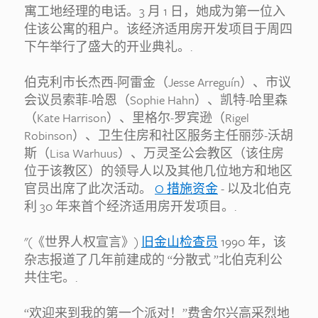
寓工地经理的电话。3 月 1 日，她成为第一位入
住该公寓的租户。该经济适用房开发项目于周四
下午举行了盛大的开业典礼。.
伯克利市长杰西-阿雷金（Jesse Arreguín）、市议
会议员索菲-哈恩（Sophie Hahn）、凯特-哈里森
（Kate Harrison）、里格尔-罗宾逊（Rigel
Robinson）、卫生住房和社区服务主任丽莎-沃胡
斯（Lisa Warhuus）、万灵圣公会教区（该住房
位于该教区）的领导人以及其他几位地方和地区
官员出席了此次活动。
O 措施资金
- 以及北伯克
利 30 年来首个经济适用房开发项目。.
"(《世界人权宣言》)
旧金山检查员
1990 年，该
杂志报道了几年前建成的 “分散式 ”北伯克利公
共住宅。.
“欢迎来到我的第一个派对！”费舍尔兴高采烈地