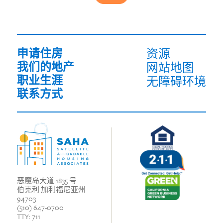
(必
须
填
写）
申请住房
资源
我们的地产
网站地图
职业生涯
无障碍环境
联系方式
恶魔岛大道 1835 号
伯克利 加利福尼亚州
94703
(510) 647-0700
TTY: 711