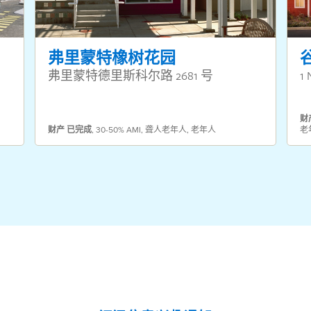
弗里蒙特橡树花园
弗里蒙特德里斯科尔路 2681 号
1 
财
财产
已完成
,
30-50% AMI
,
聋人老年人
,
老年人
老