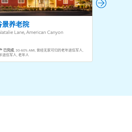
谷景养老院
英勇村
Natalie Lane, American Canyon
皮诺尔圣巴勃罗
产
已完成
,
30-60% AMI
,
曾经无家可归的老年退伍军人
,
年退伍军人
,
老年人
财产
已完成
,
30-6