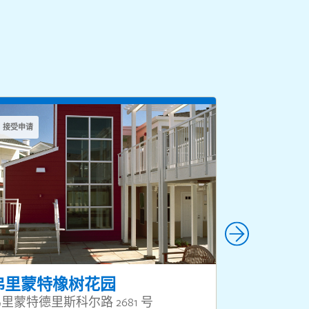
接受申请
接受申请
弗里蒙特橡树花园
谷景养老
里蒙特德里斯科尔路 2681 号
1 Natalie Lan