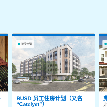
接受申请
BUSD 员工住房计划（又名
各
“Catalyst”）
弗