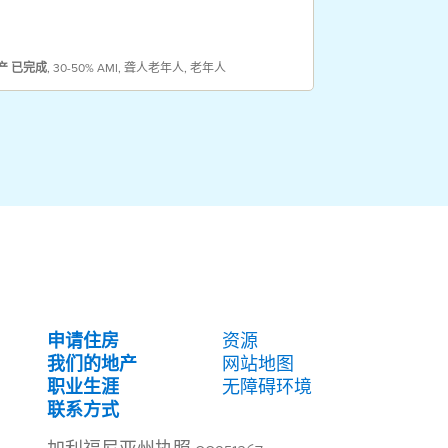
财产
已完成
,
30-6
产
已完成
,
30-50% AMI
,
聋人老年人
,
老年人
老年退伍军人
,
老
申请住房
资源
我们的地产
网站地图
职业生涯
无障碍环境
联系方式