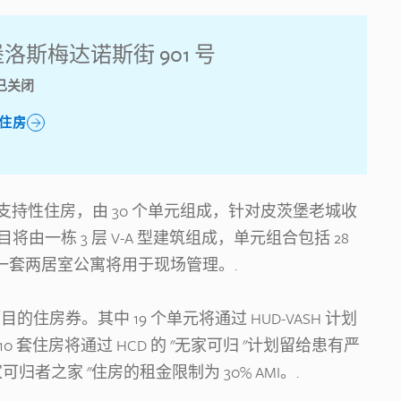
洛斯梅达诺斯街 901 号
已关闭
住房
是 100% 支持性住房，由 30 个单元组成，针对皮茨堡老城收
项目将由一栋 3 层 V-A 型建筑组成，单元组合包括 28
中一套两居室公寓将用于现场管理。.
的住房券。其中 19 个单元将通过 HUD-VASH 计划
 套住房将通过 HCD 的 "无家可归 "计划留给患有严
者之家 "住房的租金限制为 30% AMI。.