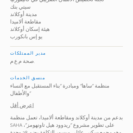
سيتي بنك
مدينة أوكلاند
مقاطعة ألاميدا
هيئة إسكان أوكلاند
يو إس بانكورب
مدير الممتلكات
صحة م.ع.م.
منسق الخدمات
منظمة "ساها" ومبادرة "بناء المستقبل مع النساء
والأطفال"
اعرض أقل
بدعم من مدينة أوكلاند ومقاطعة ألاميدا، تعمل منظمة
SAHA على تطوير مشروع "ريدوود هيل تاونهومز"،
وهو مجمع سكني عائلي ميسور التكلفة يضم 28 وحدة