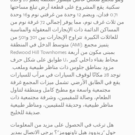
سكنية. يقع المشروع على قطعة أرض تبلغ مساحتها
0.71 فدان، ويضم 12 وحدة من غرفتي نوم و16 وحدة
من ثلاث غرف نوم، مما يوفر إجمالي 72 غرفة نوم من
المساكن الدائمة ذات الإيجارات المعقولة والمناسبة
للعائلات الكبيرة. تتراوح الإيجارات بين 301 و501 من
متوسط الدخل في المنطقة (AMI). يتميز مجمع
Redwood Hill Townhomes بمبنى مكون من أربعة
طوابق على شكل حرف U، محاط بفناء داخلي كبير
مزود بمناطق جلوس ذات مناظر طبيعية وملعب.
توجد 28 مكانًا لوقوف السيارات في مرآب للسيارات
يقع في الطابق الأرضي. تشمل ميزات المجمع غرفة
مجتمعية واسعة مع مطبخ كامل ومنطقة لتناول
الطعام، وصالة للمقيمين، وشرفة مجتمعية ذات
مناظر طبيعية، وحديقة للمقيمين، ومناظر طبيعية
صديقة للخليج.
هل ترغب في الحصول على مزيد من المعلومات
حول "ريدوود هيل تاونهومز"؟ يرجى الاتصال بمدير