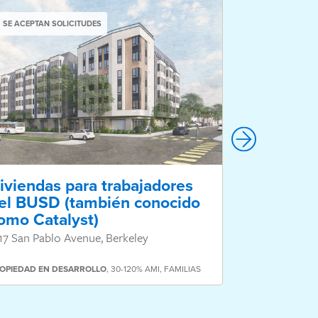
SE ACEPTAN SOLICITUDES
SE ACEPTAN S
iviendas para trabajadores
Jardines
el BUSD (también conocido
2681 Driscoll
omo Catalyst)
17 San Pablo Avenue, Berkeley
PROPIEDAD
COM
OPIEDAD
EN DESARROLLO
,
30-120% AMI
,
FAMILIAS
SORDOS
,
MAYOR