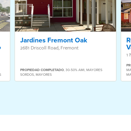
Jardines Fremont Oak
R
o
V
2681 Driscoll Road, Fremont
1 
PR
PROPIEDAD
COMPLETADO
,
30-50% AMI
,
MAYORES
MA
S
SORDOS
,
MAYORES
M