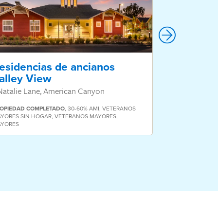
esidencias de ancianos
Pueblo Va
alley View
811 San Pablo
Natalie Lane, American Canyon
OPIEDAD
COMPLETADO
,
30-60% AMI
,
VETERANOS
YORES SIN HOGAR
,
VETERANOS MAYORES
,
AYORES
PROPIEDAD
COM