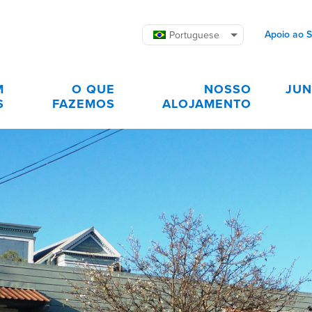
Apoio ao 
Portuguese
M
O QUE
NOSSO
JUN
S
FAZEMOS
ALOJAMENTO