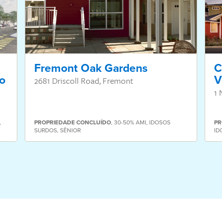
Fremont Oak Gardens
C
o
V
2681 Driscoll Road, Fremont
1 
,
PROPRIEDADE
CONCLUÍDO
,
30-50% AMI
,
IDOSOS
PR
SURDOS
,
SÊNIOR
ID