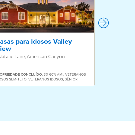
asas para idosos Valley
Valor Vil
iew
811 San Pablo
Natalie Lane, American Canyon
OPRIEDADE
CONCLUÍDO
,
30-60% AMI
,
VETERANOS
OSOS SEM-TETO
,
VETERANOS IDOSOS
,
SÊNIOR
PROPRIEDADE
C