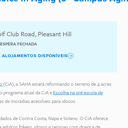
lf Club Road, Pleasant Hill
E ESPERA FECHADA
S ALOJAMENTOS DISPONÍVEIS
to
(CiA), a SAHA estará reformando o terreno de 4 acres
do programa atual da CiA e
Escolha na pré-escola de
es de moradias acessíveis para idosos.
dados de Contra Costa, Napa e Solano. O CiA oferece
 adultos frágeis, idosos e pessoas com doença de