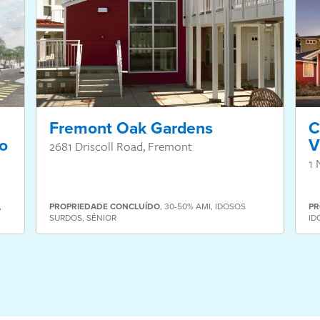
Fremont Oak Gardens
C
o
V
2681 Driscoll Road, Fremont
1 
,
PROPRIEDADE
CONCLUÍDO
,
30-50% AMI
,
IDOSOS
PR
SURDOS
,
SÊNIOR
ID