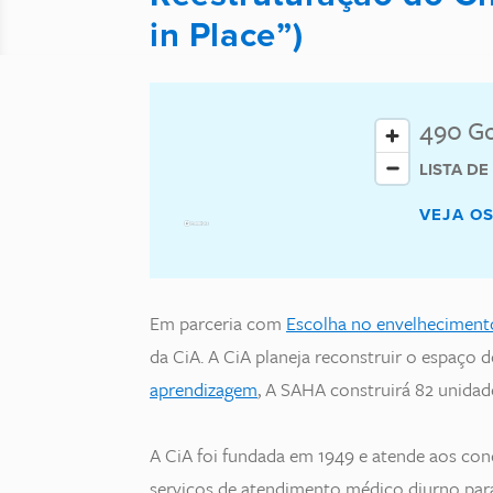
in Place”)
490 Go
LISTA D
VEJA O
Em parceria com
Escolha no envelhecimen
da CiA. A CiA planeja reconstruir o espaço 
aprendizagem
, A SAHA construirá 82 unidad
A CiA foi fundada em 1949 e atende aos con
serviços de atendimento médico diurno para