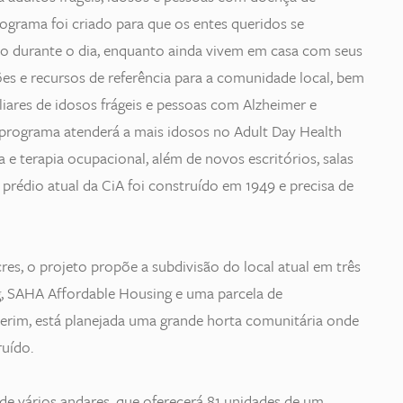
ograma foi criado para que os entes queridos se
 durante o dia, enquanto ainda vivem em casa com seus
es e recursos de referência para a comunidade local, bem
iares de idosos frágeis e pessoas com Alzheimer e
programa atenderá a mais idosos no Adult Day Health
a e terapia ocupacional, além de novos escritórios, salas
 O prédio atual da CiA foi construído em 1949 e precisa de
res, o projeto propõe a subdivisão do local atual em três
ng, SAHA Affordable Housing e uma parcela de
terim, está planejada uma grande horta comunitária onde
uído.
 de vários andares, que oferecerá 81 unidades de um