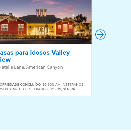
asas para idosos Valley
Valor Vil
iew
811 San Pablo
Natalie Lane, American Canyon
OPRIEDADE
CONCLUÍDO
,
30-60% AMI
,
VETERANOS
OSOS SEM-TETO
,
VETERANOS IDOSOS
,
SÊNIOR
PROPRIEDADE
C