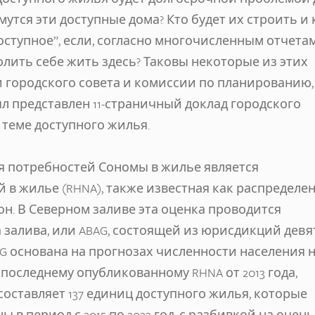
мутся эти доступные дома? Кто будет их строить и 
доступное”, если, согласно многочисленным отчетам
олить себе жить здесь? Таковы некоторые из этих
 городского совета и комиссии по планированию,
ыл представлен 11-страничный доклад городского
теме доступного жилья.
я потребностей Сономы в жилье является
 в жилье (RHNA), также известная как распределе
сон. В Северном заливе эта оценка проводится
залива, или ABAG, состоящей из юрисдикций девя
AG основана на прогнозах численности населения 
последнему опубликованному RHNA от 2013 года,
составляет 137 единиц доступного жилья, которые
в период с 2015 по 2023 год, с разбивкой на очень