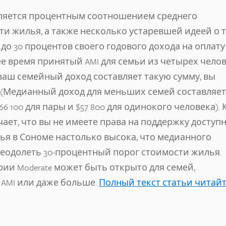
ляется процентным соотношением среднего
ти жилья, а также несколько устаревшей идеей о т
до 30 процентов своего годового дохода на оплату
ее время принятый AMI для семьи из четырех чело
ли ваш семейный доход составляет такую сумму, вы
 (Медианный доход для меньших семей составляет
$66 100 для пары и $57 800 для одинокого человека). 
чает, что вы не имеете права на поддержку доступ
ья в Сономе настолько высока, что медианного
реодолеть 30-процентный порог стоимости жилья.
ии Moderate может быть открыто для семей,
 AMI или даже больше.
Полный текст статьи читай