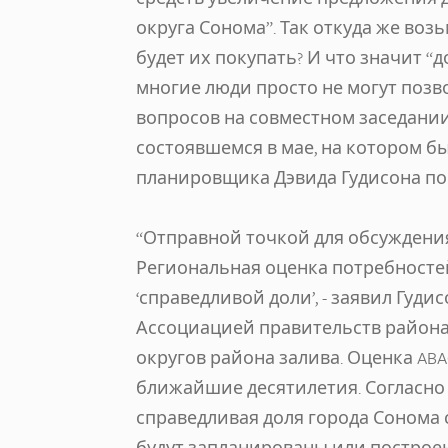
округа Сонома”. Так откуда же возь
будет их покупать? И что значит “
многие люди просто не могут позв
вопросов на совместном заседании
состоявшемся в мае, на котором б
планировщика Дэвида Гудисона по 
“Отправной точкой для обсуждени
Региональная оценка потребностей
‘справедливой доли’, - заявил Гуди
Ассоциацией правительств района 
округов района залива. Оценка AB
ближайшие десятилетия. Согласно 
справедливая доля города Сонома 
будут запланированы или построены 