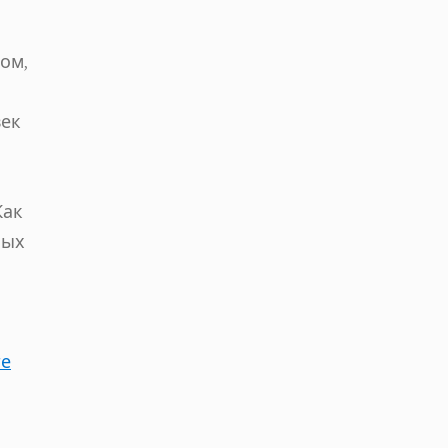
ом,
век
Как
ных
те