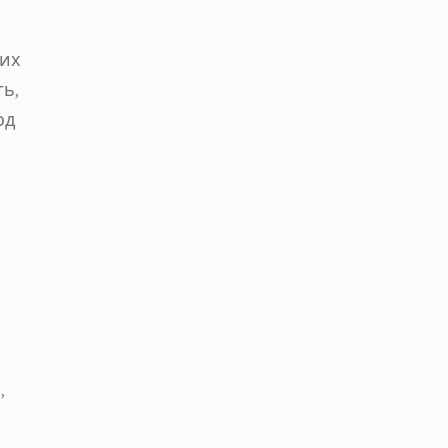
 их
ь,
од
,