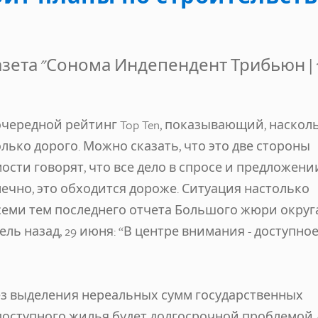
азета "Сонома Индепендент Трибьюн
| 
очередной рейтинг Top Ten, показывающий, наскол
лько дорого. Можно сказать, что это две стороны
сти говорят, что все дело в спросе и предложени
онечно, это обходится дороже. Ситуация настолько
з семи тем последнего отчета Большого жюри округ
ль назад, 29 июня: “В центре внимания - доступно
ез выделения нереальных сумм государственных
доступного жилья будет долгосрочной проблемой 