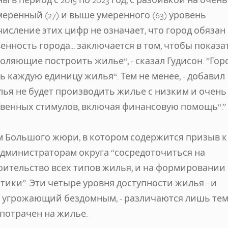
умеренный (27) и выше умеренного (63) уровень
исление этих цифр не означает, что город обязан
нность города... заключается в том, чтобы показат
ляющие построить жилье“, - сказал Гудисон. ”Гор
 каждую единицу жилья“. Тем не менее, - добавил
илья не будет производить жилье с низким и очень
твенных стимулов, включая финансовую помощь“.”
м Большого жюри, в котором содержится призыв к
дминистраторам округа “сосредоточиться на
оительство всех типов жилья, и на формировании
тики”. Эти четыре уровня доступности жилья - и
и угрожающий бездомным, - различаются лишь тем
потрачен на жилье.