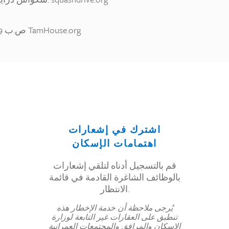
RVEHA، ص.ب 2969 سان أنسيلمو، كاليفورنيا 94979 TamHouse.org
اشترك في إشعارات
اهتمامات الإسكان
قم بالتسجيل أدناه لتلقي إشعارات
بالوظائف الشاغرة القادمة في قائمة
الانتظار.
يُرجى ملاحظة أن خدمة الإخطار هذه
تنطبق على العقارات غير التابعة لوزارة
الإسكان والمرافق والمجتمعات العمرانية