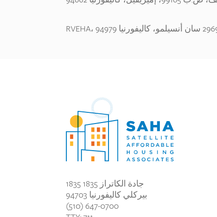
1835 جادة الكاتراز 1835
بيركلي كاليفورنيا 94703
(510) 647-0700
TTY: 711