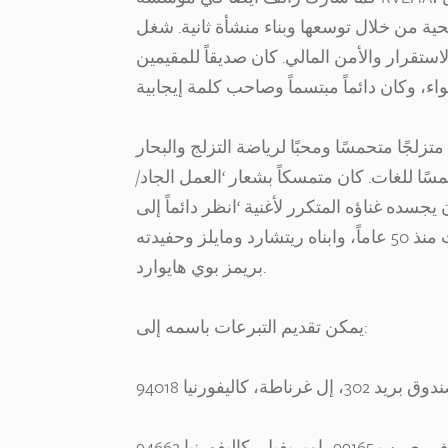
ة من خلال توسعها وبناء منشأة ثانية. شغل
تقرار والأمن المالي. كان صديقاً للمقيمين
لجًا متحمسًا ومحبًا لرياضة التزلج والبحار
ًا للغات. كان متمسكاً بشعار ‘العمل الجاد/
ن يجسده غناؤه المتكرر لأغنية ‘انظر دائماً إلى
الجانب المشرق من الحياة’. وتوفيت جيليان زوجته جيليان التي توفيت منذ 50 عاماً، وابناه ريتشارد ومايلز وحفيدته
بريمز بوي هايوارد.
يمكن تقديم التبرعات باسمه إلى: