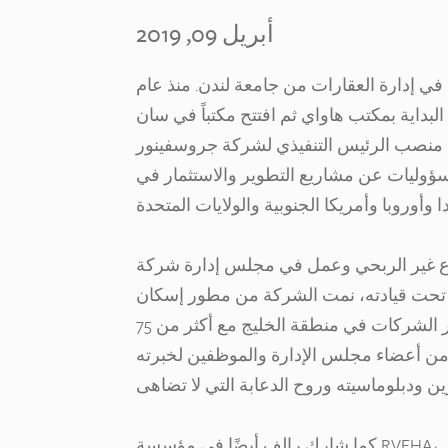
أبريل 09, 2019
ي إدارة العقارات من جامعة لندن. منذ عام
لبداية بمكتب هاواي ثم افتتح مكتباً في سان
 تقاعده في عام 2002، كان يشغل منصب الرئيس التنفيذي لشركة جروسفينور
سؤوليات عن مشاريع التطوير والاستثمار في
الربحي وعمل في مجلس إدارة شركة SAHA لأكثر من 18
تحت قيادته، نمت الشركة من مطور إسكان
محلي صغير غير ربحي يضم عشرات الموظفين إلى واحدة من أكبر الشركات في منطقة الخليج مع أكثر من 75
لائه من أعضاء مجلس الإدارة والموظفين لخبرته
كما شارك رالف أيضًا في مؤسسة RVEHA، وهي مؤسسة غير ربحية توفر مساكن لكبار السن من ذوي الدخل