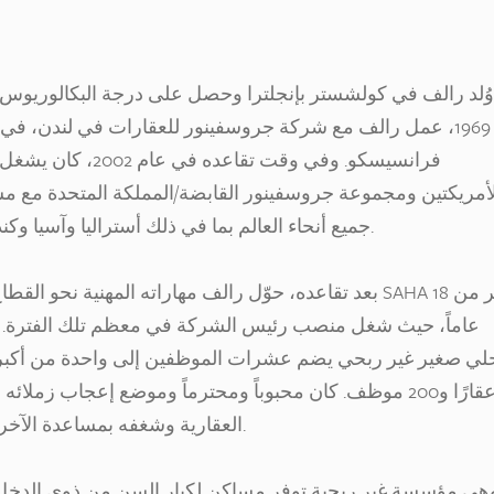
وُلد رالف في كولشستر بإنجلترا وحصل على درجة البكالوريوس ف
1969، عمل رالف مع شركة جروسفينور للعقارات في لندن، في ا
فرانسيسكو. وفي وقت
لأمريكتين ومجموعة جروسفينور القابضة/المملكة المتحدة مع م
جميع أنحاء العالم بما في ذلك أستراليا وآسيا وكندا وأوروبا وأمريكا الجنوبية والولايات المتحدة.
بعد تقاعده، حوّل رالف مهاراته المهنية نحو القطاع غير 
عاماً، حيث شغل منصب رئيس الشركة في معظم تلك الفترة. 
عقارًا و200 موظف. كان محبوباً ومحترماً وموضع إعجاب زم
العقارية وشغفه بمساعدة الآخرين ودبلوماسيته وروح الدعابة التي لا تضاهى.