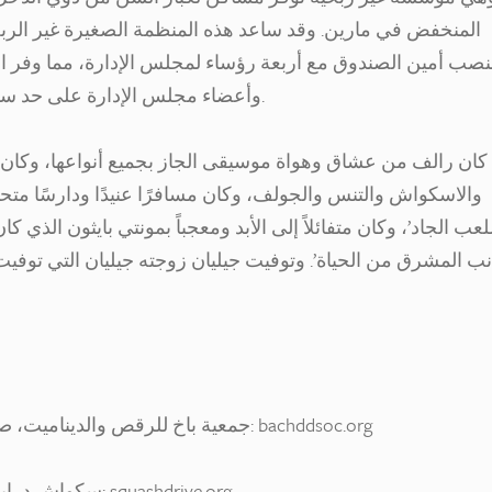
المنخفض في مارين. وقد ساعد هذه المنظمة الصغيرة غير الربحي
صب أمين الصندوق مع أربعة رؤساء لمجلس الإدارة، مما وفر الاس
وأعضاء مجلس الإدارة على حد سواء، وكان دائماً مبتسماً وصاحب كلمة إيجابية.
كان رالف من عشاق وهواة موسيقى الجاز بجميع أنواعها، وكان متز
والاسكواش والتنس والجولف، وكان مسافرًا عنيدًا ودارسًا متحمس
لعب الجاد’، وكان متفائلاً إلى الأبد ومعجباً بمونتي بايثون الذي كا
جمعية باخ للرقص والديناميت، صندوق بريد 302، إل غرناطة، كاليفورنيا 94018: bachddsoc.org
سكواش درايف، ص.ب 99165، إميريفيل، كاليفورنيا 94662: squashdrive.org