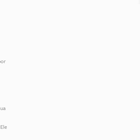
por
sua
 Ele