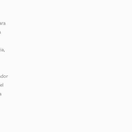
ara
a
ia,
ador
el
a