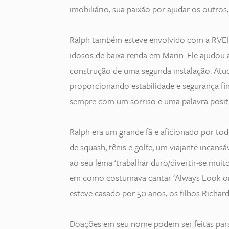
imobiliário, sua paixão por ajudar os outros
Ralph também esteve envolvido com a RVEHA
idosos de baixa renda em Marin. Ele ajudou
construção de uma segunda instalação. Atuo
proporcionando estabilidade e segurança fin
sempre com um sorriso e uma palavra positi
Ralph era um grande fã e aficionado por tod
de squash, tênis e golfe, um viajante incans
ao seu lema ‘trabalhar duro/divertir-se muit
em como costumava cantar ‘Always Look on t
esteve casado por 50 anos, os filhos Richar
Doações em seu nome podem ser feitas par