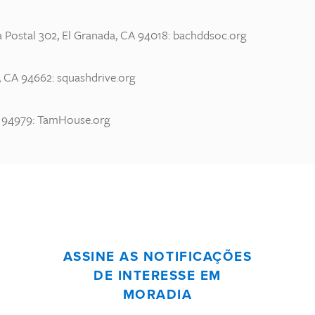
 Postal 302, El Granada, CA 94018: bachddsoc.org
e, CA 94662: squashdrive.org
A 94979: TamHouse.org
ASSINE AS NOTIFICAÇÕES
DE INTERESSE EM
MORADIA