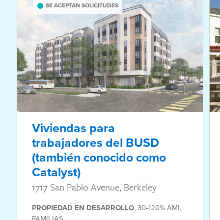
SE ACEPTAN SOLICITUDES
Viviendas para
trabajadores del BUSD
(también conocido como
Catalyst)
1717 San Pablo Avenue, Berkeley
PROPIEDAD
EN DESARROLLO
,
30-120% AMI
,
FAMILIAS