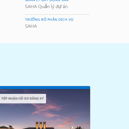
SAHA Quản lý dự án
TRƯỞNG BỘ PHẬN DỊCH VỤ
SAHA
TIẾP NHẬN HỒ SƠ ĐĂNG KÝ
TIẾP NHẬN HỒ