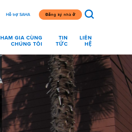
Hỗ trợ SAHA
Đăng ký nhà ở
THAM GIA CÙNG
TIN
LIÊN
CHÚNG TÔI
TỨC
HỆ