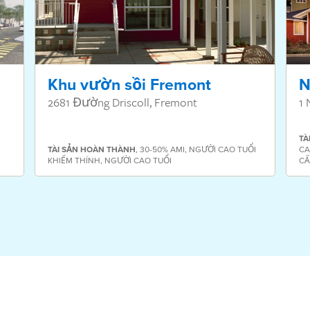
Khu vườn sồi Fremont
N
2681 Đường Driscoll, Fremont
1 
TÀ
TÀI SẢN
HOÀN THÀNH
,
30-50% AMI
,
NGƯỜI CAO TUỔI
CA
KHIẾM THÍNH
,
NGƯỜI CAO TUỔI
CẤ