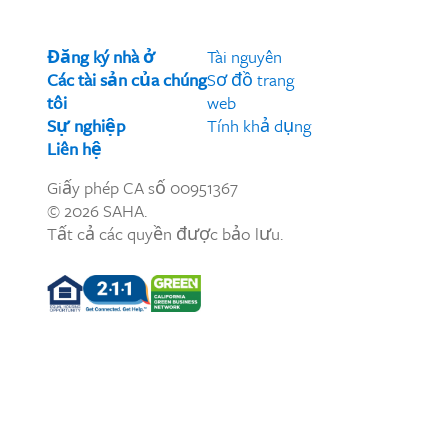
Đăng ký nhà ở
Tài nguyên
Các tài sản của chúng
Sơ đồ trang
tôi
web
Sự nghiệp
Tính khả dụng
Liên hệ
Giấy phép CA số 00951367
© 2026 SAHA.
Tất cả các quyền được bảo lưu.