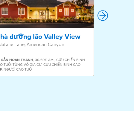
hà dưỡng lão Valley View
Làng Dũ
Natalie Lane, American Canyon
811 Đại lộ San
I SẢN
HOÀN THÀNH
,
30-60% AMI
,
CỰU CHIẾN BINH
O TUỔI TỪNG VÔ GIA CƯ
,
CỰU CHIẾN BINH CAO
P
,
NGƯỜI CAO TUỔI
TÀI SẢN
HOÀN T