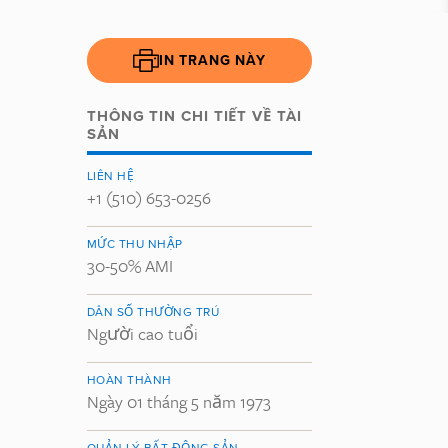
IN TRANG NÀY
THÔNG TIN CHI TIẾT VỀ TÀI
SẢN
LIÊN HỆ
+1 (510) 653-0256
MỨC THU NHẬP
30-50% AMI
DÂN SỐ THƯỜNG TRÚ
Người cao tuổi
HOÀN THÀNH
Ngày 01 tháng 5 năm 1973
QUẢN LÝ BẤT ĐỘNG SẢN