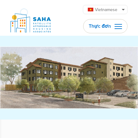
Chuyển đến phần nội dung
Vietnamese
Thực đơn