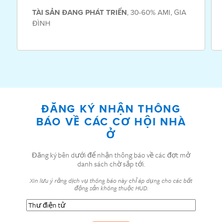
TÀI SẢN
ĐANG PHÁT TRIỂN
,
30-60% AMI
,
GIA
ĐÌNH
ĐĂNG KÝ NHẬN THÔNG
BÁO VỀ CÁC CƠ HỘI NHÀ
Ở
Đăng ký bên dưới để nhận thông báo về các đợt mở
danh sách chờ sắp tới.
Xin lưu ý rằng dịch vụ thông báo này chỉ áp dụng cho các bất
động sản không thuộc HUD.
Thư
điện
tử
(Bắt