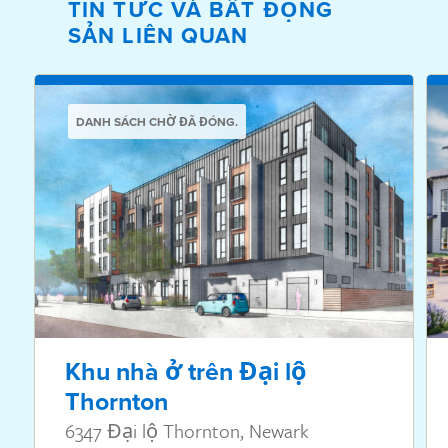
TIN TỨC VÀ BẤT ĐỘNG
SẢN LIÊN QUAN
DANH SÁCH CHỜ ĐÃ ĐÓNG.
Khu nhà ở trên Đại lộ
Thornton
6347 Đại lộ Thornton, Newark