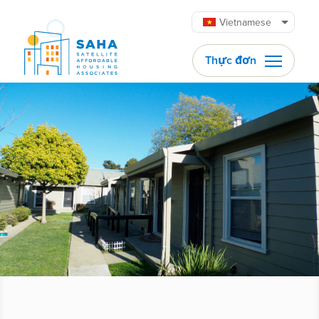
Chuyển đến phần nội dung
Vietnamese
Thực đơn