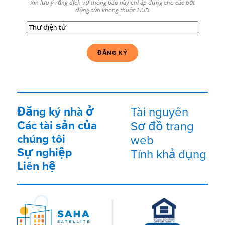
Xin lưu ý rằng dịch vụ thông báo này chỉ áp dụng cho các bất
động sản không thuộc HUD.
Thư
điện
tử
(Bắt
buộc)
Đăng ký nhà ở
Tài nguyên
Các tài sản của
Sơ đồ trang
chúng tôi
web
Sự nghiệp
Tính khả dụng
Liên hệ