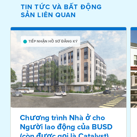
TIN TỨC VÀ BẤT ĐỘNG
SẢN LIÊN QUAN
TIẾP NHẬN HỒ SƠ ĐĂNG KÝ
Chương trình Nhà ở cho
Người lao động của BUSD
(còn được gọi là Catalyst)