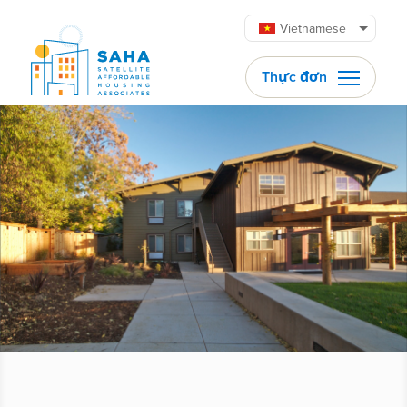
Chuyển đến phần nội dung
Vietnamese
Thực đơn