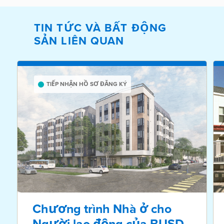
TIN TỨC VÀ BẤT ĐỘNG
SẢN LIÊN QUAN
TIẾP NHẬN HỒ SƠ ĐĂNG KÝ
Chương trình Nhà ở cho
Người lao động của BUSD