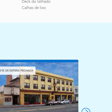
Deck do telhado
Calhas de lixo
ISTA DE ESPERA FECHADA
LISTA DE ESPERA