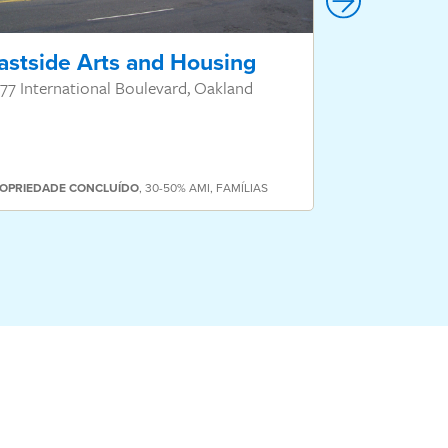
astside Arts and Housing
401 Fair
77 International Boulevard, Oakland
401 Fairmoun
PROPRIEDADE
C
OPRIEDADE
CONCLUÍDO
,
30-50% AMI
,
FAMÍLIAS
PESSOAS COM NE