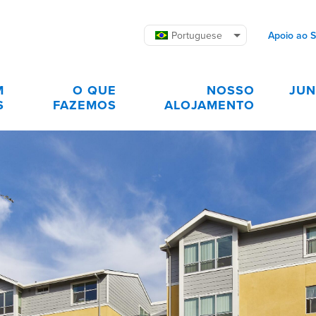
Portuguese
Apoio ao 
M
O QUE
NOSSO
JUN
S
FAZEMOS
ALOJAMENTO