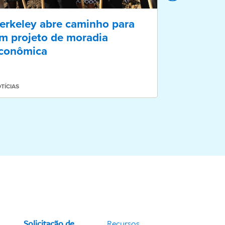
erkeley abre caminho para
Berkeley 
m projeto de moradia
habitacio
conômica
idosos co
um novo 
TÍCIAS
NOTÍCIAS
Solicitação de
Recursos