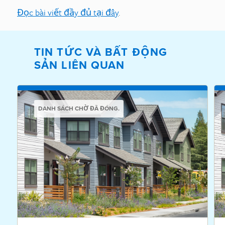
Đọc bài viết đầy đủ tại đây
.
TIN TỨC VÀ BẤT ĐỘNG
SẢN LIÊN QUAN
DANH SÁCH CHỜ ĐÃ ĐÓNG.