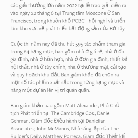
các giải thưởng lớn năm 2022 tại lễ trao giải diễn ra
vào ngày 22 tháng 6 tại Trung tâm Moscone ở San
Francisco, trong khuôn khổ PCBC - hội nghị và triển
lãm khu vực về phát triển bất động sản của Bờ Tây.
Cuộc thi năm nay đã thu hút 595 tác phẩm tham gia
trong 64 hạng mục, bao gồm nhà ở giá rẻ, nhà ở đa
gia đình, nhà ở hỗn hợp, nhà ở đơn gia đình, thiết kế
nội thất, nhà ở tùy chỉnh, nhà ở thương mại, cải tạo
và quy hoạch khu đất. Ban giám khảo đã chọn ra
một số tác phẩm xuất sắc trong từng hạng mục và
nâng một dự án lên vị trí quán quân.
Ban giám khảo bao gồm Matt Alexander, Phó Chủ
tịch Phát triển tại The Cambridge Cos.; Daniel
Gehman, Giám đốc Điều hành tại Danielian
Associates; John McManus, Nhà sáng lập của The
Builder’s Daily; Matthew Porreca, Giám đốc Thiết kế