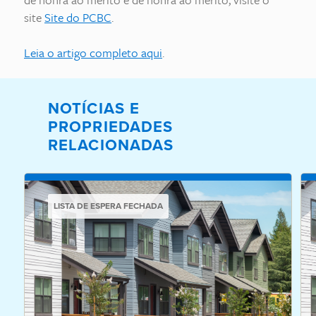
site
Site do PCBC
.
Leia o artigo completo aqui
.
NOTÍCIAS E
PROPRIEDADES
RELACIONADAS
LISTA DE ESPERA FECHADA