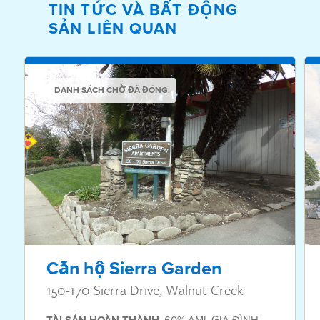
TIN TỨC VÀ BẤT ĐỘNG
SẢN LIÊN QUAN
DANH SÁCH CHỜ ĐÃ ĐÓNG.
Căn hộ Sierra Garden
150-170 Sierra Drive, Walnut Creek
,
60% AMI
,
GIA ĐÌNH