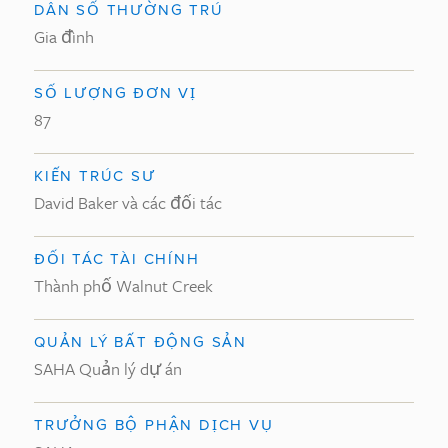
DÂN SỐ THƯỜNG TRÚ
Gia đình
SỐ LƯỢNG ĐƠN VỊ
87
KIẾN TRÚC SƯ
David Baker và các đối tác
ĐỐI TÁC TÀI CHÍNH
Thành phố Walnut Creek
QUẢN LÝ BẤT ĐỘNG SẢN
SAHA Quản lý dự án
TRƯỞNG BỘ PHẬN DỊCH VỤ