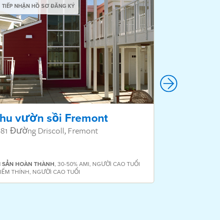
TIẾP NHẬN HỒ SƠ ĐĂNG KÝ
TIẾP NHẬN HỒ
hu vườn sồi Fremont
Nhà dưỡn
81 Đường Driscoll, Fremont
1 Natalie Lan
TÀI SẢN
HOÀN T
I SẢN
HOÀN THÀNH
,
30-50% AMI
,
NGƯỜI CAO TUỔI
CAO TUỔI TỪNG 
IẾM THÍNH
,
NGƯỜI CAO TUỔI
CẤP
,
NGƯỜI CAO 