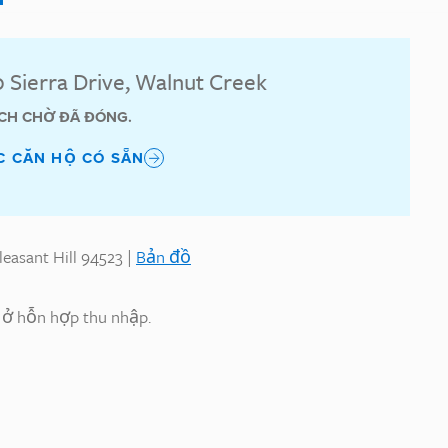
0 Sierra Drive, Walnut Creek
CH CHỜ ĐÃ ĐÓNG.
C CĂN HỘ CÓ SẴN
easant Hill 94523 |
Bản đồ
à ở hỗn hợp thu nhập.