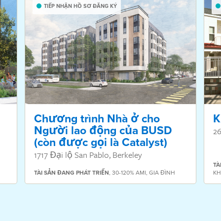
TIẾP NHẬN HỒ SƠ ĐĂNG KÝ
Chương trình Nhà ở cho
K
Người lao động của BUSD
26
(còn được gọi là Catalyst)
1717 Đại lộ San Pablo, Berkeley
TÀ
TÀI SẢN
ĐANG PHÁT TRIỂN
,
30-120% AMI
,
GIA ĐÌNH
KH