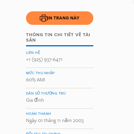
IN TRANG NÀY
THÔNG TIN CHI TIẾT VỀ TÀI
SẢN
LIÊN HỆ
+1 (925) 937-6471
MỨC THU NHẬP
60% AMI
DÂN SỐ THƯỜNG TRÚ
Gia đình
HOÀN THÀNH
Ngày 01 tháng 11 năm 2003
ĐỐI TÁC TÀI CHÍNH