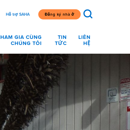
Hỗ trợ SAHA
Đăng ký nhà ở
THAM GIA CÙNG
TIN
LIÊN
CHÚNG TÔI
TỨC
HỆ