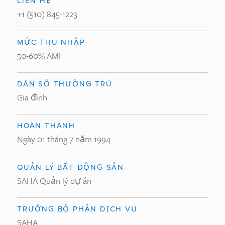
LIÊN HỆ
+1 (510) 845-1223
MỨC THU NHẬP
50-60% AMI
DÂN SỐ THƯỜNG TRÚ
Gia đình
HOÀN THÀNH
Ngày 01 tháng 7 năm 1994
QUẢN LÝ BẤT ĐỘNG SẢN
SAHA Quản lý dự án
TRƯỞNG BỘ PHẬN DỊCH VỤ
SAHA