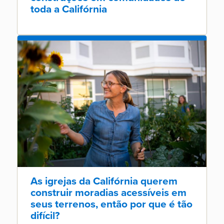
toda a Califórnia
As igrejas da Califórnia querem
construir moradias acessíveis em
seus terrenos, então por que é tão
difícil?